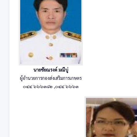
นายชัยณรงค์ มณีบู่
ผู้อำนวยการกองส่งเสริมการเกษตร
๐๔๔ ๖๖๖๓๘๒ ,๐๔๔ ๖๖๖๓