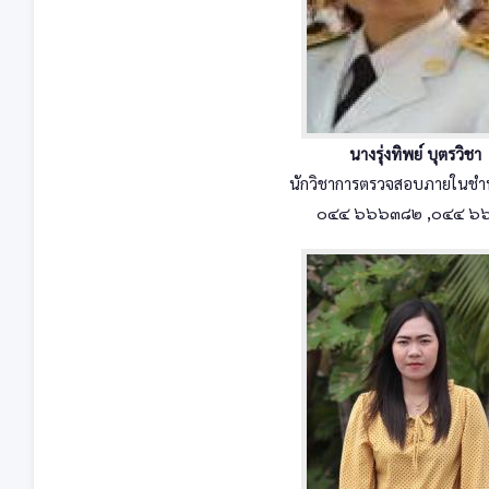
นางรุ่งทิพย์ บุตรวิชา
นักวิชาการตรวจสอบภายในช
๐๔๔ ๖๖๖๓๘๒ ,๐๔๔ ๖