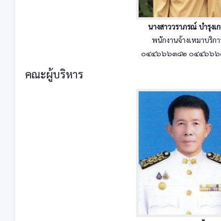
นางสาววราภรณ์ บำรุงเก
พนักงานจ้างเหมาบริกา
๐๔๔๖๖๖๓๘๒ ๐๔๔๖๖๖
คณะผู้บริหาร